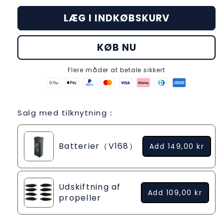
for
for
LÆG I INDKØBSKURV
Batterier（V168）
Batterier（V168）
KØB NU
Flere måder at betale sikkert
Salg med tilknytning：
Batterier（V168）
Add
149,00 kr
Udskiftning af
Add
109,00 kr
propeller