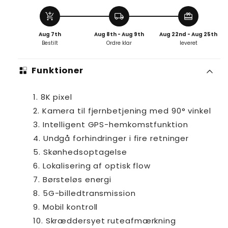
add_shopping_cart
local_shipping
redeem
Aug 7th
Aug 8th - Aug 9th
Aug 22nd - Aug 25th
Bestilt
Ordre klar
leveret
Funktioner
8K pixel
Kamera til fjernbetjening med 90° vinkel
Intelligent GPS-hemkomstfunktion
Undgå forhindringer i fire retninger
Skønhedsoptagelse
Lokalisering af optisk flow
Børsteløs energi
5G-billedtransmission
Mobil kontroll
Skræddersyet ruteafmærkning