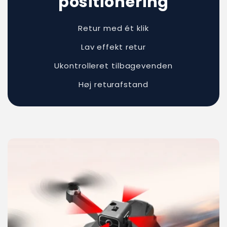
positionering
Retur med ét klik
Lav effekt retur
Ukontrolleret tilbagevenden
Høj returafstand