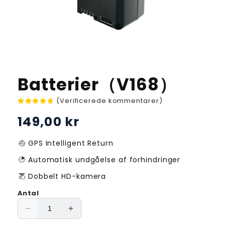
Åbn
mediet
1
Batterier（V168）
i
modus
(Verificerede kommentarer)
Normalpris
149,00 kr
GPS Intelligent Return
Automatisk undgåelse af forhindringer
Dobbelt HD-kamera
Antal
Reducer
Øg
antallet
antallet