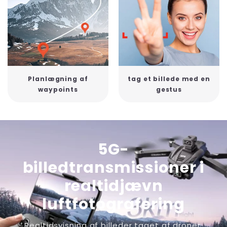
Planlægning af
tag et billede med en
waypoints
gestus
5G-
billedtransmissioner i
realtidjævn
luftfotografering
Realtidsvisning af billeder taget af droner,