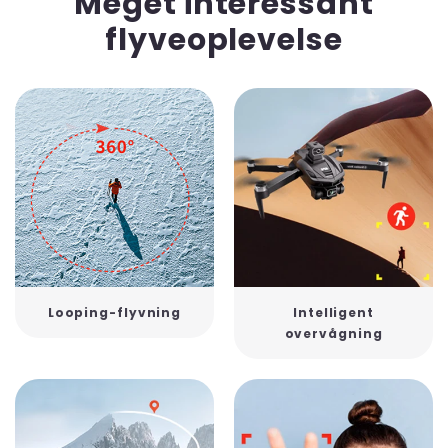
Meget interessant
flyveoplevelse
Looping-flyvning
Intelligent
overvågning