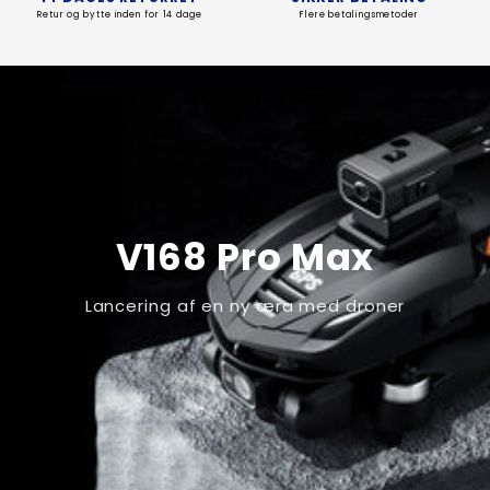
Retur og bytte inden for 14 dage
Flere betalingsmetoder
V168 Pro Max
Lancering af en ny æra med droner